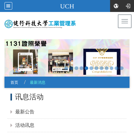
UCH
Togg
navi
:::
首页
最新消息
:::
讯息活动
最新公告
活动讯息