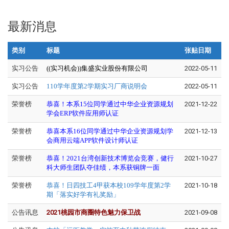
最新消息
类别
标题
张贴日期
实习公告
((实习机会))集盛实业股份有限公司
2022-05-11
实习公告
110学年度第2学期实习厂商说明会
2022-05-11
荣誉榜
恭喜！本系15位同学通过中华企业资源规划
2021-12-22
学会ERP软件应用师认证
荣誉榜
恭喜本系16位同学通过中华企业资源规划学
2021-12-13
会商用云端APP软件设计师认证
荣誉榜
恭喜！2021台湾创新技术博览会竞赛，健行
2021-10-27
科大师生团队夺佳绩，本系获铜牌一面
荣誉榜
恭喜！日四技工4甲获本校109学年度第2学
2021-10-18
期「落实好学有礼奖励」
公告讯息
2021桃园市商圈特色魅力保卫战
2021-09-08