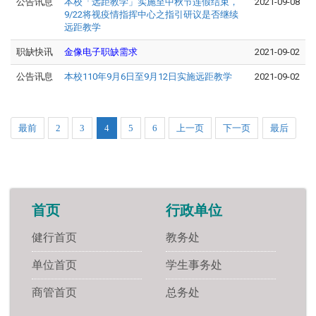
公告讯息
本校「远距教学」实施至中秋节连假结束，
2021-09-08
9/22将视疫情指挥中心之指引研议是否继续
远距教学
职缺快讯
金像电子职缺需求
2021-09-02
公告讯息
本校110年9月6日至9月12日实施远距教学
2021-09-02
最前
2
3
4
5
6
上一页
下一页
最后
首页
行政单位
健行首页
教务处
单位首页
学生事务处
商管首页
总务处