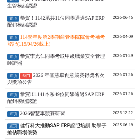
生管模組認證
2026-06-15
恭賀！1142系共11位同學通過SAP ERP
置頂
配銷模組認證
2026-04-09
114學年度第2學期商管學院院會考補考
置頂
登記(115/04/26截止)
2026-01-29
恭賀李光仁同學考取甲級職業安全管理
置頂
師證照
2026-01-26
2026 年智慧車創意競賽得獎名次
置頂
熱門
與獎項公告
2026-01-26
恭賀!!!1141本系49位同學通過SAP ERP
置頂
配銷模組認證
2025-12-22
2026智慧車競賽研習
置頂
健行科大推動SAP ERP證照培訓 助學子
2025-06-18
置頂
搶佔職場優勢