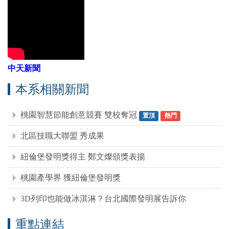
中天新聞
本系相關新聞
桃園智慧節能創意競賽 雙校奪冠
置頂
熱門
北區技職大聯盟 秀成果
紐倫堡發明獎得主 鄭文燦頒獎表揚
桃園產學界 獲紐倫堡發明獎
3D列印也能做冰淇淋？台北國際發明展告訴你
重點連結