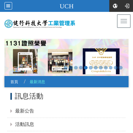
UCH
Togg
navi
:::
首頁
最新消息
:::
訊息活動
最新公告
活動訊息