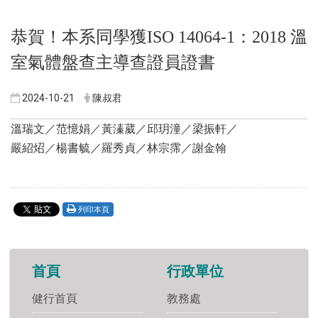
恭賀！本系同學獲ISO 14064-1：2018 溫
室氣體盤查主導查證員證書
2024-10-21
陳叔君
溫瑞文／范憶娟／黃溱葳／邱玥潼／梁振軒／
嚴紹炤／楊書毓／羅秀貞／林宗霈／謝金翰
列印本頁
首頁
行政單位
健行首頁
教務處