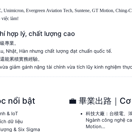
Unimicron, Evergreen Aviation Tech, Suntene, GT Motion, Ching‑C
 việc làm!
 hợp lý, chất lượng cao
際級專業。
Âu, Nhật, Hàn nhưng chất lượng đạt chuẩn quốc tế.
，還能累積實務經驗。
vừa giảm gánh nặng tài chính vừa tích lũy kinh nghiệm thực
 nổi bật
💼 畢業出路｜Cơ hội
h & IoT
科技大廠：台積電、
Ngành công nghệ ca
h dữ liệu
Motion…
ợng & Six Sigma