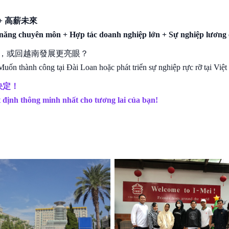
+ 高薪未來
ăng chuyên môn + Hợp tác doanh nghiệp lớn + Sự nghiệp lương 
功，或回越南發展更亮眼？
uốn thành công tại Đài Loan hoặc phát triển sự nghiệp rực rỡ tại Việ
決定！
ịnh thông minh nhất cho tương lai của bạn!