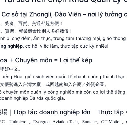
 Zhongli, Đào Viên – nơi lý tưởng ch
市、美食、百貨、交通都超方便！
作、實習、就業機會比別人多好幾倍！
 nhịp: chợ đêm, ẩm thực, trung tâm thương mại, giao thông 
ông nghiệp
, cơ hội việc làm, thực tập cực kỳ nhiều!
 Chuyên môn = Lợi thế kép
速學好中文。
tiếng Hoa, giúp sinh viên quốc tế nhanh chóng thành thạo
中文優勢進入台灣大廠，或回越南加入台商／外資企業。
có chuyên môn quản lý công nghiệp mà còn có lợi thế tiến
doanh nghiệp Đài/đa quốc gia.
ác doanh nghiệp lớn – Thực tập = 
icron、Evergreen Aviation Tech、Suntene、GT Motio