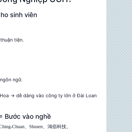
o sinh viên
thuận tiện.
 ngôn ngữ.
g Hoa → dễ dàng vào công ty lớn ở Đài Loan
Bước vào nghề
n、Ching‑Chuan、Shusen、鴻佰科技。