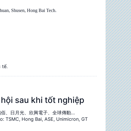
huan, Shusen, Hong Bai Tech.
 tế.
 sau khi tốt nghiệp
鴻佰、日月光、欣興電子、全球傳動…
o: TSMC, Hong Bai, ASE, Unimicron, GT