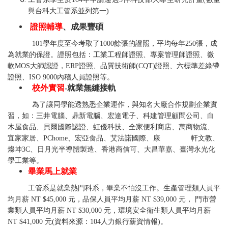
與台科大工管系並列第一)
證照輔導
、成果豐碩
101學年度至今考取了1000餘張的證照，平均每年250張，成
為就業的保證。證照包括：工業工程師證照、專案管理師證照、微
軟MOS大師認證，ERP證照、品質技術師(CQT)證照、六標準差綠帶
證照、ISO 9000內稽人員證照等。
校外實習
-就業無縫接軌
為了讓同學能透熟悉企業運作，與知名大廠合作規劃企業實
習，如：三井電腦、鼎新電腦、宏達電子、科建管理顧問公司、白
木屋食品、貝爾國際認證、虹優科技、全家便利商店、萬商物流、
宜家家居、PChome、宏亞食品、艾法諾國際、康 軒文教、
燦坤3C、日月光半導體製造、香港商信可、大昌華嘉、臺灣永光化
學工業等。
畢業馬上就業
工管系是就業熱門科系，畢業不怕沒工作。生產管理類人員平
均月薪 NT $45,000 元，品保人員平均月薪 NT $39,000 元， 門市營
業類人員平均月薪 NT $30,000 元，環境安全衛生類人員平均月薪
NT $41,000 元(資料來源：104人力銀行薪資情報)。