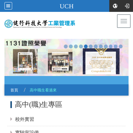
UCH
Togg
navi
:::
首頁
高中職生看過來
:::
高中(職)生專區
校外實習
實驗室設備