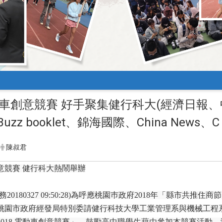
電動車創意競賽 好手聚集健行科大(經濟日
zz booklet、錦海國際、China News、C 
陳叔君
意競賽
健行科大熱鬧舉辦
務
20180327 09:50:28)
為呼應桃園巿政府
2018
年「縣市共推住商節
桃園市政府經發局特別委請健行科技大學工業管理系與機械工程
2018
電動車創意競賽」，鼓勵高中職學生藉由參加本競賽活動，