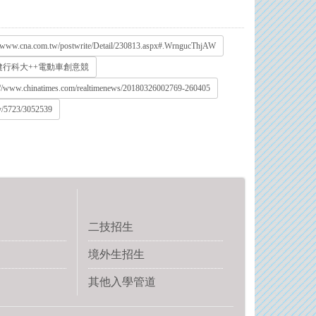
//www.cna.com.tw/postwrite/Detail/230813.aspx#.WrngucThjAW
桃園++健行科大++電動車創意競
://www.chinatimes.com/realtimenews/20180326002769-260405
ry/5723/3052539
二技招生
境外生招生
其他入學管道