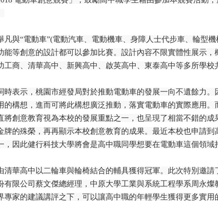
。
凡與“電動車”
(
電動汽車、電動機車、身障人士代步車、輪型機
功能等創意的設計都可以參加比賽。設計內容不限實體性展示，
功工商、清華高中、新興高中、啟英高中、東泰高中等多所學校
詞時表示，桃園市經發局對於推動電動車的發展一向不遺餘力。
用的構想，進而可將此構想廣泛推動，落實電動車的實際應用。
直將創意教育視為本校的發展重點之一，也呈現了相當不錯的成
金牌的殊榮，再再顯示本校創意教育的成果。最近本校也申請到
一，因此健行科技大學將會是高中職同學想要在電動車這個領域
由清華高中以二輪車與輪椅結合的輔具獲得冠軍。此次特別邀請
份有限公司蔡文傑總經理，中原大學工業與系統工程學系周永燦
界專家的建議講評之下，可以讓高中職的年輕學生獲得更多實用