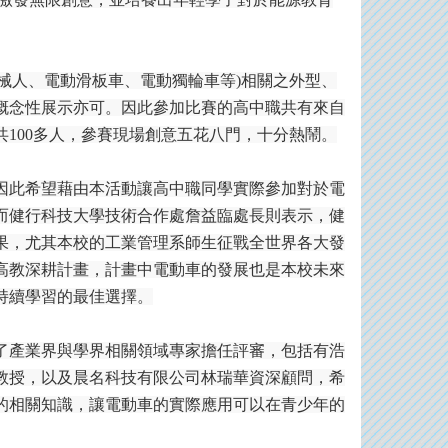
械人、電動滑板車、電動獨輪車等
)
相關之外型、
概念性展示亦可。因此參加比賽的高中職共有來自
共
100
多人，參賽現場創意五花八門，十分熱鬧。
因此希望藉由本活動讓高中職同學實際參加對於電
而健行科技大學技術合作處詹益臨處長則表示，健
果，尤其本校的工業管理系師生征戰全世界各大發
高教深耕計畫，計畫中電動車的發展也是本校未來
持續學習的最佳選擇。
了產業界與學界相關領域專家擔任評審，包括有浩
教授，以及晨名科技有限公司林瑞華資深顧問，希
的相關知識，讓電動車的實際應用可以在青少年的