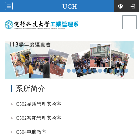
UCH
Togg
navi
:::
:::
系所简介
C502品质管理实验室
C502智能管理实验室
C504电脑教室