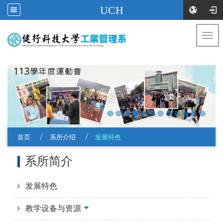
UCH
Togg
navi
:::
首页
系所介绍
发展特色
:::
系所简介
发展特色
教学设备与资源