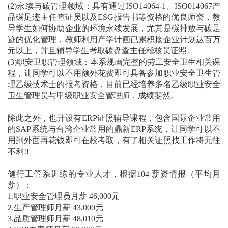
(2)永续与碳管理领域：具有通过ISO14064-1、ISO014067产
品碳足迹主任查证员以及ESG报告书等资格的优良师资，教
导学生如何协助企业的环境永续发展，尤其是碳排放与碳足
迹的优化管理，教师利用产学计画已累积接企业计划达百万
元以上，并且辅导学生考取碳盘查主任稽核员证照。
(3)职安卫职管理领域：本系规画完整的劳工安全卫生相关课
程，让同学可以不用额外花费即可具备参加职业安全卫生管
理乙级技术士的报考资格，目前已经培养多名乙级职业安全
卫生管理员与甲级职业安全管理师，成绩斐然。
除此之外，也开设有ERP证照辅导课程，包含国际企业常用
的SAP系统与台湾企业常用的鼎新ERP系统，让同学可以不
用到外面再花钱即可在校考取，有了相关证照找工作将无往
不利!!
健行工管系训练的专业人才，根据104 薪资情报（平均月
薪）：
1.职业安全管理员月薪 46,000元
2.生产管理师月薪 43,000元
3.品质管理师月薪 48,010元