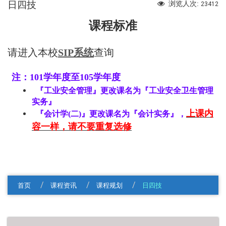
日四技
浏览人次:
23412
课程标准
请进入本校
SIP系统
查询
注
：
101学年度至105学年度
『工业安全管理』更改课名为『工业安全卫生管理
实务』
上课内
『
会计学(二)』更改课名为『会计实务』
，
容一样
，
请不要重复选修
首页
课程资讯
课程规划
日四技