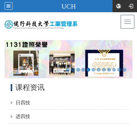
UCH
Togg
navi
:::
:::
课程资讯
日四技
进四技