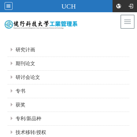
UCH
Togg
navi
:::
:::
研究计画
期刊论文
研讨会论文
专书
获奖
专利/新品种
技术移转/授权