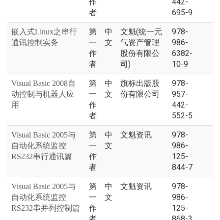
作
442-
者
695-9
第
中
文魁(统一元
978-
嵌入式Linux之串行
一
文
气资产管理
986-
通讯控制实务
作
股份有限公
6382-
者
司)
10-9
第
中
旗标出版股
978-
Visual Basic 2008自
一
文
份有限公司
957-
动控制与机器人应
作
442-
用
者
552-5
第
中
文魁资讯
978-
Visual Basic 2005与
一
文
986-
自动化系统监控
作
125-
RS232串行通讯篇
者
844-7
第
中
文魁资讯
978-
Visual Basic 2005与
一
文
986-
自动化系统监控
作
125-
RS232串并列控制篇
者
868-3