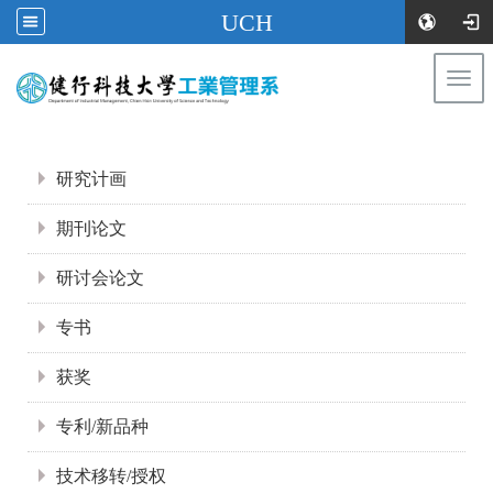
UCH
Togg
navi
:::
:::
研究计画
期刊论文
研讨会论文
专书
获奖
专利/新品种
技术移转/授权