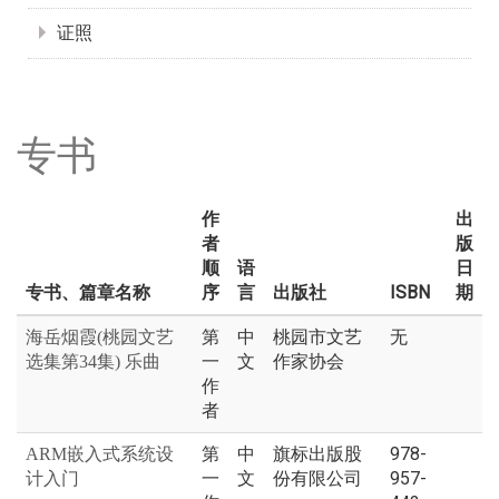
证照
专书
作
出
者
版
顺
语
日
专书、篇章名称
序
言
出版社
ISBN
期
第
中
桃园市文艺
无
海岳烟霞(桃园文艺
一
文
作家协会
选集第34集) 乐曲
作
者
第
中
旗标出版股
978-
ARM嵌入式系统设
一
文
份有限公司
957-
计入门