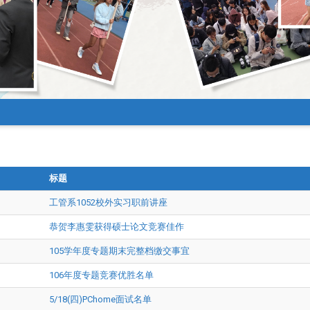
标题
工管系1052校外实习职前讲座
恭贺李惠雯获得硕士论文竞赛佳作
105学年度专题期末完整档缴交事宜
106年度专题竞赛优胜名单
5/18(四)PChome面试名单