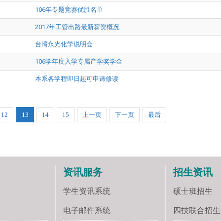
106年专题竞赛优胜名单
2017年工管出路最新薪资概况
台湾永光化学说明会
106学年度入学专属产学奖学金
本系各学程即日起可申请修读
12
13
14
15
上一页
下一页
最后
资讯服务
招生资讯
学生资讯系统
硕士班招生
电子邮件系统
四技联合招生