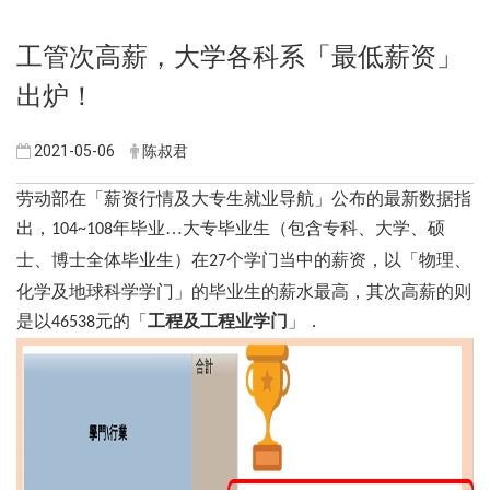
工管次高薪，大学各科系「最低薪资」
出炉！
2021-05-06
陈叔君
劳动部在「薪资行情及大专生就业导航」公布的最新数据指
出，
年毕业…大专毕业生（包含专科、大学、硕
104~108
士、博士全体毕业生）在
个学门当中的薪资，以「物理、
27
化学及地球科学学门」的毕业生的薪水最高，其次高薪的则
是以
元的「
工程及工程业学门
」．
46538