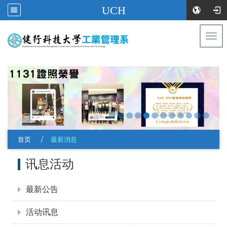
UCH
Togg
navi
:::
首页
最新消息
:::
讯息活动
最新公告
活动讯息