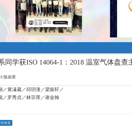
同学获ISO 14064-1：2018 温室气体
陈叔君
娟／黄溱葳／邱玥潼／梁振轩／
毓／罗秀贞／林宗霈／谢金翰
打印本页