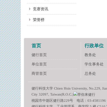
竞赛资讯
荣誉榜
首页
行政单位
健行首页
教务处
单位首页
学生事务处
商管首页
总务处
健行科技大学 Chien Hsin University, No.229, Jianxi
City 32097, Taiwan(R.O.C.)
桃园市中坜区健行路229号 电话：03-4581196 传
健行科技大学 工业管理系 商学院 5 楼 C510 