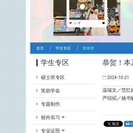
首页
学生专区
荣誉榜
:::
学生专区
恭贺！本系
硕士班专区
2024-10-21
温瑞文／范忆
奖助学金
严绍炤／杨书
专题制作
校外实习
专业证照