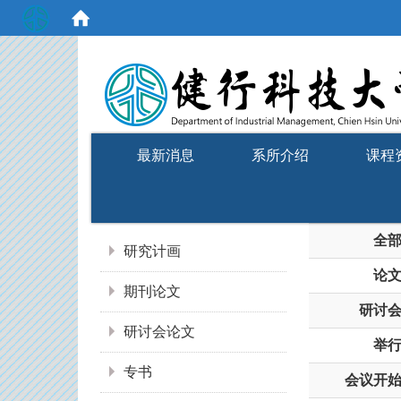
:::
最新消息
系所介绍
课程
:::
全
研究计画
论
期刊论文
研讨
研讨会论文
举
专书
会议开