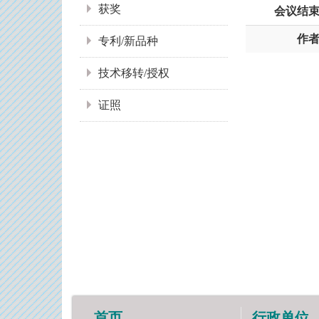
获奖
会议结
作
专利/新品种
技术移转/授权
证照
首页
行政单位