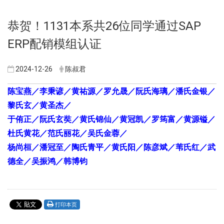
恭贺！1131本系共26位同学通过SAP
ERP配销模组认证
2024-12-26
陈叔君
陈宝燕／李秉谚／黄祐源／罗允晟／阮氏海璃／潘氏金银／
黎氏玄／黄圣杰／
于侑正／阮氏玄奘／黄氏锦仙／黄冠凯／罗筠富／黄源镒／
杜氏黄花／范氏丽花／吴氏金蓉／
杨尚桓／潘冠至／陶氏青平／黄氏阳／陈彦斌／苇氏红／武
德全／吴振鸿／韩博钧
打印本页