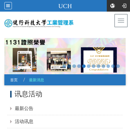
UCH
Togg
navi
:::
首页
最新消息
:::
讯息活动
最新公告
活动讯息