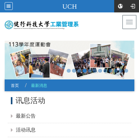
UCH
Togg
navi
:::
首页
最新消息
:::
讯息活动
最新公告
活动讯息