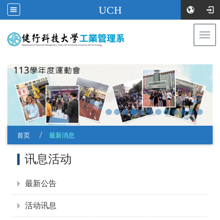
UCH
Togg
navi
:::
首页
最新消息
:::
讯息活动
最新公告
活动讯息