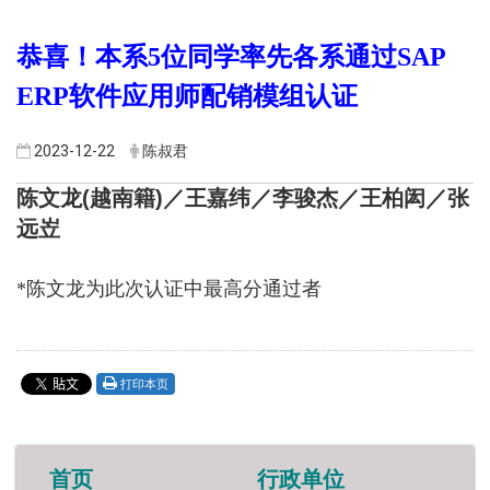
恭喜！本系5位同学率先各系通过SAP
ERP软件应用师配销模组认证
2023-12-22
陈叔君
陈文龙(
越南籍
)／王嘉纬／李骏杰／王柏闳／张
远岦
*陈文龙为此次认证中最高分通过者
打印本页
首页
行政单位