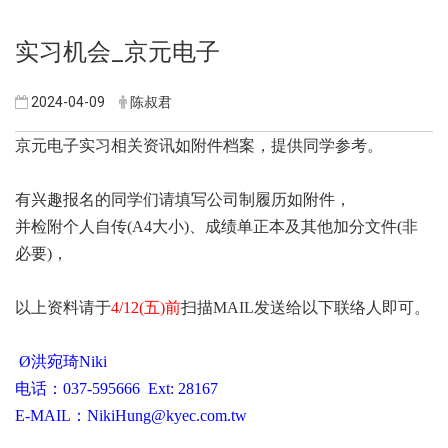
实习机会_京元电子
2024-04-09
陈叔君
京元电子实习相关资讯
如附件档案，提供同学参考。
有兴趣报名的同学们请填写公司制履历如附件，
并检附个人自传(A4大小)、成绩单正本及其他加分文件(非
必要)，
以上资料请于
4/12(五)前
扫描MAIL发送给以下联络人即可。
Ø洪宛琦Niki
电话：037-595666 Ext: 28167
E-MAIL：NikiHung@kyec.com.tw