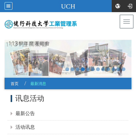
UCH
Togg
navi
:::
首页
最新消息
:::
讯息活动
最新公告
活动讯息