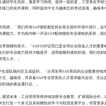
上减轻学生负担，激发学习热情。值得一提的是，工管系在学校支
作接口的实作课程，同时提供中文与越南文的考试选项，确保本
君强调，「我们所有SAP课程都坚持在英文操作环境中进行，这
沟通能力。作为校内唯一开设SAP配销模组专业课程的系所，我
任李国樑则表示，「SAP ERP证照已是全球企业筛选人才的重
生们的专业能力获得大幅提升，进而能顺利接轨职场。我们也积
管理人才。」
P学生团队顾问庄玉成提到，「台湾采用SAP系统的企业数量持
中文、越南语，并具备SAP专业背景的人才需求极为迫切。无论
际职场的黄金通行证。」
，展望未来，工业管理系将持续深耕专业教育、扩展国际合作，计
学生打造一个多元且具前瞻性的学习与职涯发展平台，培育更多