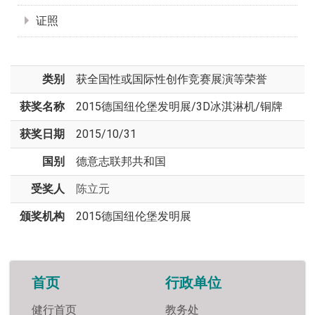
证照
类别
获全国性或国际性创作竞赛展演等荣誉
获奖名称
2015德国纽伦堡发明展/3D冰淇淋机/铜牌
获奖日期
2015/10/31
国别
德意志联邦共和国
受奖人
陈立元
颁奖机构
2015德国纽伦堡发明展
首页
行政单位
健行首页
教务处