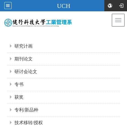
UCH
Togg
navi
:::
:::
研究计画
期刊论文
研讨会论文
专书
获奖
专利/新品种
技术移转/授权