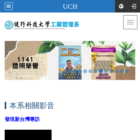
UCH
Togg
navi
:::
本系相關影音
發現新台灣專訪