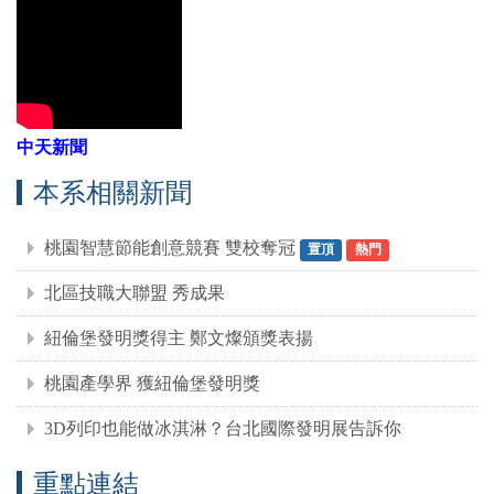
中天新聞
本系相關新聞
桃園智慧節能創意競賽 雙校奪冠
置頂
熱門
北區技職大聯盟 秀成果
紐倫堡發明獎得主 鄭文燦頒獎表揚
桃園產學界 獲紐倫堡發明獎
3D列印也能做冰淇淋？台北國際發明展告訴你
重點連結