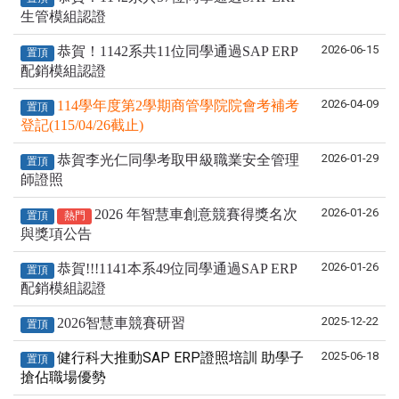
生管模組認證
2026-06-15
恭賀！1142系共11位同學通過SAP ERP
置頂
配銷模組認證
2026-04-09
114學年度第2學期商管學院院會考補考
置頂
登記(115/04/26截止)
2026-01-29
恭賀李光仁同學考取甲級職業安全管理
置頂
師證照
2026-01-26
2026 年智慧車創意競賽得獎名次
置頂
熱門
與獎項公告
2026-01-26
恭賀!!!1141本系49位同學通過SAP ERP
置頂
配銷模組認證
2025-12-22
2026智慧車競賽研習
置頂
健行科大推動SAP ERP證照培訓 助學子
2025-06-18
置頂
搶佔職場優勢