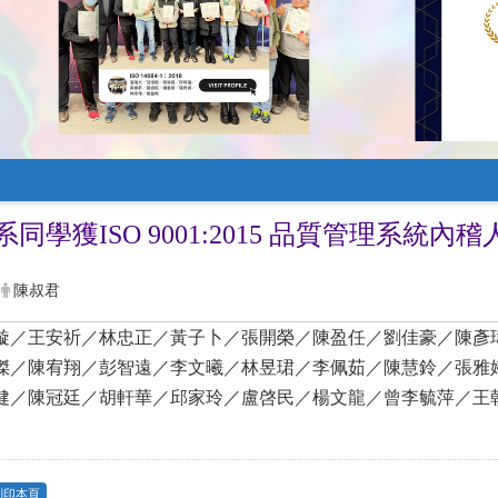
同學獲ISO 9001:2015 品質管理系統內
陳叔君
璇／王安祈／林忠正／黃子卜／張開榮／陳盈任／劉佳豪／陳彥
傑／陳宥翔／彭智遠／李文曦／林昱珺／李佩茹／陳慧鈴／張雅
健／陳冠廷／胡軒華／邱家玲／盧啓民／楊文龍／曾李毓萍／王
列印本頁