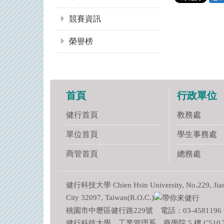
競賽資訊
榮譽榜
首頁
行政單位
健行首頁
教務處
單位首頁
學生事務處
商管首頁
總務處
健行科技大學 Chien Hsin University, No.229, Jianxi
City 32097, Taiwan(R.O.C.)
桃園市中壢區健行路229號 電話：03-4581196 傳
健行科技大學 工業管理系 商學院 5 樓 C510 