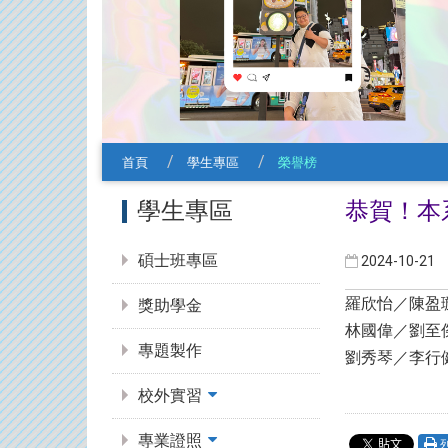
首頁
學生專區
榮譽榜
:::
學生專區
恭賀！本系
碩士班專區
2024-10-21
羅欣怡／陳盈
獎助學金
林國偉／劉至
專題製作
劉秀琴／李行
校外實習
專業證照