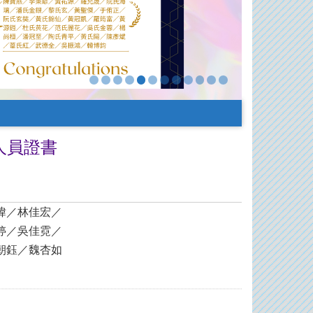
稽人員證書
瑋／林佳宏／
婷／吳佳霓／
朝鈺／魏杏如