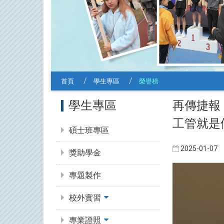
首頁
學生專區
榮譽榜
:::
再傳捷報！
學生專區
工管就是
碩士班專區
2025-01-07
獎助學金
專題製作
校外實習
專業證照