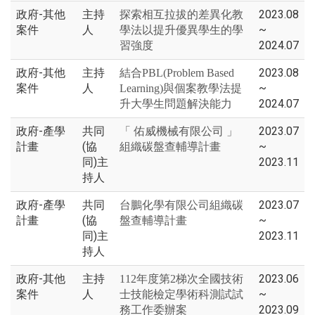
政府-其他
主持
2023.08
探索相互拉拔的差異化教
案件
人
~
學法以提升優異學生的學
2024.07
習強度
政府-其他
主持
2023.08
結合PBL(Problem Based
案件
人
~
Learning)與個案教學法提
2024.07
升大學生問題解決能力
政府-產學
共同
2023.07
「 佑威機械有限公司 」
計畫
(協
~
組織碳盤查輔導計畫
同)主
2023.11
持人
政府-產學
共同
2023.07
台鵬化學有限公司組織碳
計畫
(協
~
盤查輔導計畫
同)主
2023.11
持人
政府-其他
主持
2023.06
112年度第2梯次全國技術
案件
人
~
士技能檢定學術科測試試
2023.09
務工作委辦案