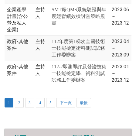
企業產學
主持
2023.06
SMT廠QMS系統驗證與年
計畫(含公
人
~
度經營績效檢討暨策略規
營及私人
2023.12
畫
企業)
政府-其他
主持
2023.04
112年度第1梯次全國技術
案件
人
~
士技能檢定術科測試試務
2023.09
工作委辦案
政府-其他
主持
2023.01
112-2即測即評及發證技術
案件
人
~
士技能檢定學、術科測試
2023.12
試務工作委辦案
1
2
3
4
5
下一頁
最後