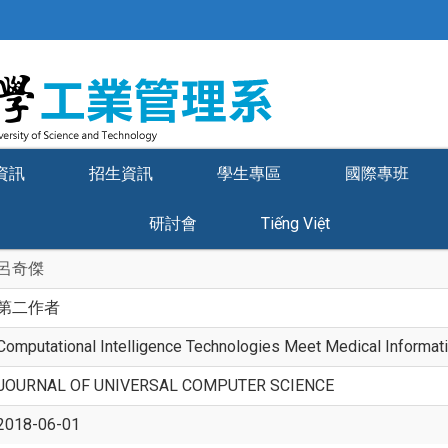
資訊
招生資訊
學生專區
國際專班
研討會
Tiếng Việt
呂奇傑
第二作者
Computational Intelligence Technologies Meet Medical Informati
JOURNAL OF UNIVERSAL COMPUTER SCIENCE
2018-06-01