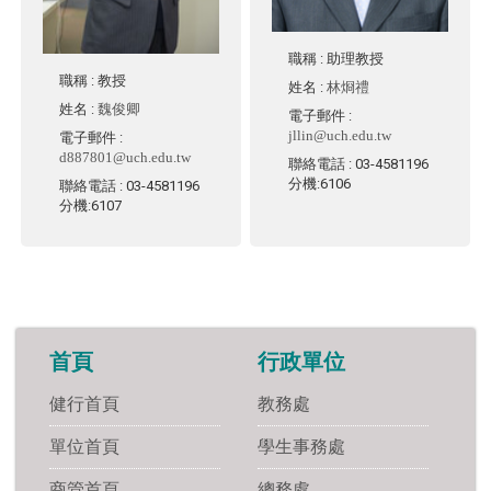
職稱
: 助理教授
職稱
: 教授
姓名
:
林烱禮
姓名
:
魏俊卿
電子郵件
:
jllin@uch.edu.tw
電子郵件
:
d887801@uch.edu.tw
聯絡電話
: 03-4581196
分機:6106
聯絡電話
: 03-4581196
分機:6107
首頁
行政單位
健行首頁
教務處
單位首頁
學生事務處
商管首頁
總務處