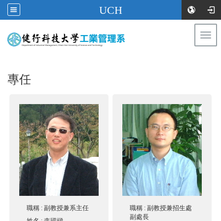
UCH
Togg
navi
:::
專任
職稱
: 副教授兼系主任
職稱
: 副教授兼招生處
副處長
姓名
:
李國樑