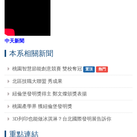
中天新聞
本系相關新聞
桃園智慧節能創意競賽 雙校奪冠
置頂
熱門
北區技職大聯盟 秀成果
紐倫堡發明獎得主 鄭文燦頒獎表揚
桃園產學界 獲紐倫堡發明獎
3D列印也能做冰淇淋？台北國際發明展告訴你
重點連結