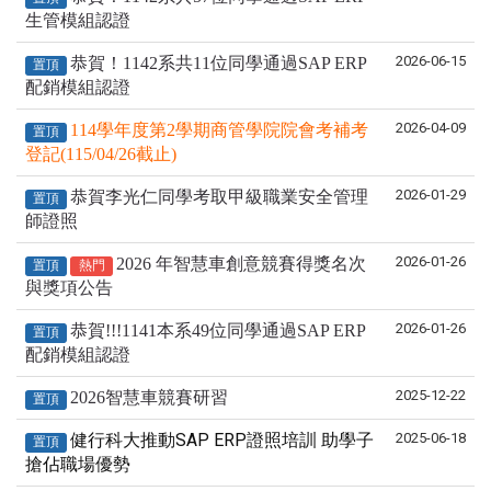
生管模組認證
2026-06-15
恭賀！1142系共11位同學通過SAP ERP
置頂
配銷模組認證
2026-04-09
114學年度第2學期商管學院院會考補考
置頂
登記(115/04/26截止)
2026-01-29
恭賀李光仁同學考取甲級職業安全管理
置頂
師證照
2026-01-26
2026 年智慧車創意競賽得獎名次
置頂
熱門
與獎項公告
2026-01-26
恭賀!!!1141本系49位同學通過SAP ERP
置頂
配銷模組認證
2025-12-22
2026智慧車競賽研習
置頂
健行科大推動SAP ERP證照培訓 助學子
2025-06-18
置頂
搶佔職場優勢