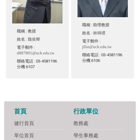
職稱
: 助理教授
職稱
: 教授
姓名
:
林烱禮
姓名
:
魏俊卿
電子郵件
:
jllin@uch.edu.tw
電子郵件
:
d887801@uch.edu.tw
聯絡電話
: 03-4581196
分機:6106
聯絡電話
: 03-4581196
分機:6107
首頁
行政單位
健行首頁
教務處
單位首頁
學生事務處