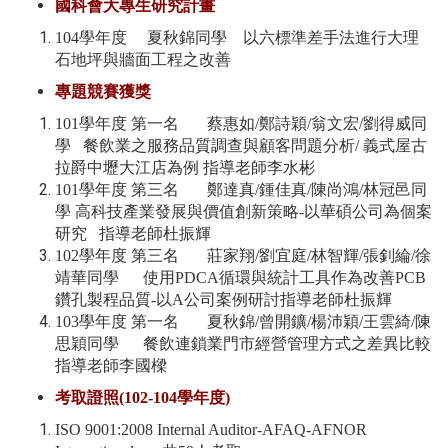
國科會大專生研究計畫
104學年度 夏秋錦同學 以六標準差手法進行大理
石地坪與牆面工程之改善
專題競賽獲獎
101學年度 第一名 蔡惠如/鄭詩穎/翁文宏/劉得威同
學 餐飲業之服務品質調查與顧客問題分析/ 義式屋古
拉爵中壢大江店為例 指導老師李水彬
101學年度 第三名 鄭達真/鍾佳真/陳尚鴻/林冠邑同
學 高科技產業發展與價值創新策略-以華碩公司為個案
研究 指導老師杜振輝
102學年度 第三名 莊家翔/劉宜庭/林智輝/張釗綸/徐
靖華同學 使用PDCA循環與統計工具作為改善PCB
鑽孔製程品質-以A公司案例研討指導老師杜振輝
103學年度 第一名 夏秋錦/曾開鑛/楊沛穎/王雲綺/陳
思穎同學 餐飲連鎖業門市經營管理方式之差異比較
指導老師李國樑
考取證照(102-104學年度)
ISO 9001:2008 Internal Auditor-AFAQ-AFNOR