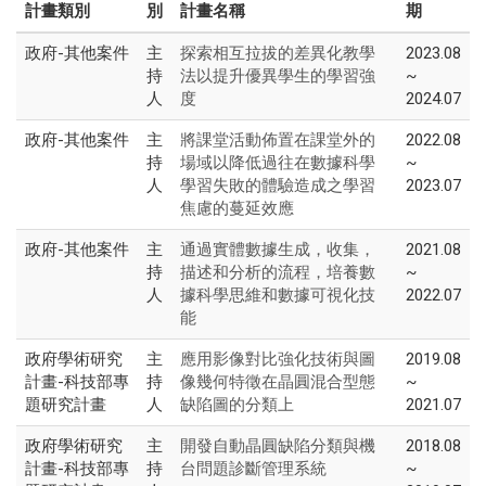
計畫類別
別
計畫名稱
期
政府-其他案件
主
2023.08
探索相互拉拔的差異化教學
持
~
法以提升優異學生的學習強
人
2024.07
度
政府-其他案件
主
2022.08
將課堂活動佈置在課堂外的
持
~
場域以降低過往在數據科學
人
2023.07
學習失敗的體驗造成之學習
焦慮的蔓延效應
政府-其他案件
主
2021.08
通過實體數據生成，收集，
持
~
描述和分析的流程，培養數
人
2022.07
據科學思維和數據可視化技
能
政府學術研究
主
2019.08
應用影像對比強化技術與圖
計畫-科技部專
持
~
像幾何特徵在晶圓混合型態
題研究計畫
人
2021.07
缺陷圖的分類上
政府學術研究
主
2018.08
開發自動晶圓缺陷分類與機
計畫-科技部專
持
~
台問題診斷管理系統