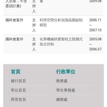
人企業，不含
主
2009.08
畫
委訓計畫)
持
人
國科會案件
主
2006.11
利用空間分析偵測晶圓缺陷
持
~
模型
人
2007.10
國科會案件
主
2005.08
化學機械研磨製程之階層式
持
~
批次控制
人
2006.07
首頁
行政單位
健行首頁
教務處
單位首頁
學生事務處
商管首頁
總務處