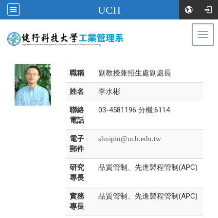
UCH
Togg
navi
:::
職稱
副教授兼招生處副處長
姓名
李水彬
聯絡
03-4581196 分機:6114
電話
電子
shuipin@uch.edu.tw
郵件
研究
品質管制、先進製程管制(APC)
專長
實務
品質管制、先進製程管制(APC)
專長