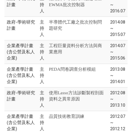
計畫
持
~
EWMA批次控制器
人
2016.07
政府-學術研究
主
2014.08
半導體代工廠之批次控制問
計畫
持
~
題研究
人
2015.07
企業產學計畫
主
2014.07
工程巨量資料分析方法與商
(含公營及私人
持
~
業應用
企業)
人
2015.06
企業產學計畫
主
2013.08
PEDA問卷調查分析模組
(含公營及私人
持
~
企業)
人
2014.01
政府-學術研究
主
2012.08
使用Lasso方法診斷製程剖面
計畫
持
~
資料之異常原因
人
2013.10
企業產學計畫
主
2012.07
品質技術教育訓練
(含公營及私人
持
~
企業)
人
2012.12