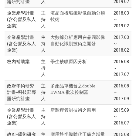
題研究計畫
人
2019.07
企業產學計畫
主
2018.03
液晶面板瑕疵影像自動分類
(含公營及私人
持
~
技術
企業)
人
2019.02
企業產學計畫
主
2017.03
大數據分析應用在晶圓影像
(含公營及私人
持
~
自動化識別技術之開發
企業)
人
2018.02
校內補助案
主
2016.08
學生缺曠原因分析
持
~
人
2017.07
政府學術研究
主
2016.08
多產品單機台之double
計畫-科技部專
持
~
EWMA 批次控制器
題研究計畫
人
2017.09
企業產學計畫
主
2015.09
新製程管制技術之應用
(含公營及私人
持
~
企業)
人
2016.07
政府-學術研究
主
2015.08
應用於半導體代工廠之增量