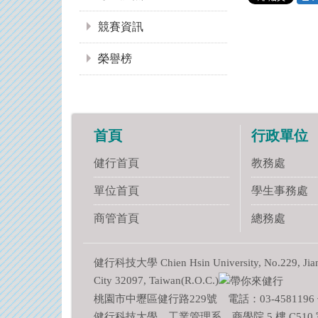
競賽資訊
榮譽榜
首頁
行政單位
健行首頁
教務處
單位首頁
學生事務處
商管首頁
總務處
健行科技大學 Chien Hsin University, No.229, Jianxi
City 32097, Taiwan(R.O.C.)
桃園市中壢區健行路229號 電話：03-4581196 傳
健行科技大學 工業管理系 商學院 5 樓 C510 