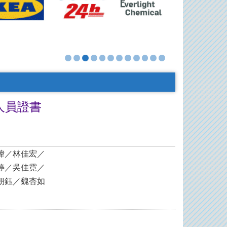
稽人員證書
瑋／林佳宏／
婷／吳佳霓／
朝鈺／魏杏如