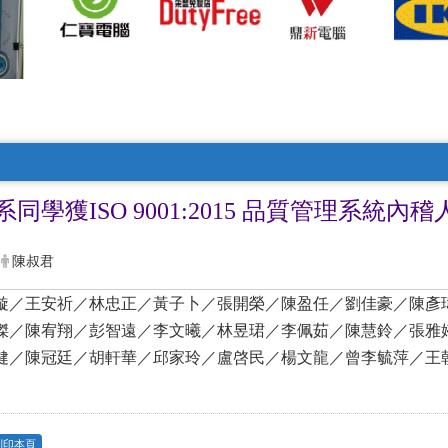
同學獲ISO 9001:2015 品質管理系統內
陳叔君
璇／王安祈／林忠正／黃子卜／張開榮／陳盈任／劉佳豪／陳彥
傑／陳宥翔／彭智遠／李文曦／林昱珺／李佩茹／陳慧鈴／張雅
健／陳冠廷／胡軒華／邱家玲／盧啓民／楊文龍／曾李毓萍／王
列印本頁