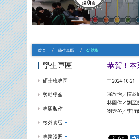
首頁
學生專區
榮譽榜
:::
學生專區
恭賀！本系
碩士班專區
2024-10-21
羅欣怡／陳盈
獎助學金
林國偉／劉至
專題製作
劉秀琴／李行
校外實習
專業證照