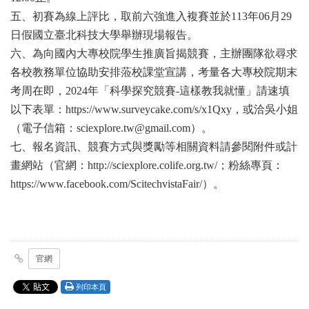
五、初賽為線上評比，取前六強進入複賽並於113年06月29
日假國立臺北科技大學舉辦現場報告。
六、為向國內大專校院學生推廣旨揭競賽，主辦團隊欲尋求
各校教務單位協助安排蒞校課堂宣講，考量各大專校院期末
考周在即，2024年「科學探究競賽-這樣教我就懂」請速填
以下表單：https://www.surveycake.com/s/x1Qxy，或洽吳小姐
（電子信箱：sciexplore.tw@gmail.com）。
七、報名資訊、競賽方式與獎勵等相關資料請參閱附件或計
畫網站（官網：
http://sciexplore.colife.org.tw/
；粉絲專頁：
https://www.facebook.com/ScitechvistaFair/
）。
官網
列印本頁