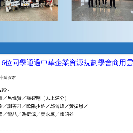
16位同學通過中華企業資源規劃學會商用雲
陳叔君
PP~
緯／呂煒賢／張智翔（以上滿分）
喻／
謝善群／歐陽少鈞／邱晉煒／
黃振恩／
隆／龍喆／馮挺源／黃永麾／賴昭雄