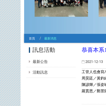
首頁
最新消息
:::
訊息活動
恭喜本系
最新公告
2021-12-13
工管人也會寫A
活動訊息
周昊廷／黃鈞
陳諺輝／張姿
羅貫恩／鄭景