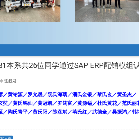
31本系共26位同学通过SAP ERP配销模组
陈叔君
谚／黄祐源／罗允晟／阮氏海璃／潘氏金银／黎氏玄／黄圣杰／
玄奘／黄氏锦仙／黄冠凯／罗筠富／黄源镒／杜氏黄花／范氏丽
至／陶氏青平／黄氏阳／陈彦斌／苇氏红／武德全／吴振鸿／韩
打印本页