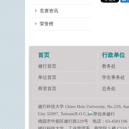
竞赛资讯
荣誉榜
首页
行政单位
健行首页
教务处
单位首页
学生事务处
商管首页
总务处
健行科技大学 Chien Hsin University, No.229, Jianxi
City 32097, Taiwan(R.O.C.)
桃园市中坜区健行路229号 电话：03-4581196 传
健行科技大学 工业管理系 商学院 5 楼 C510 