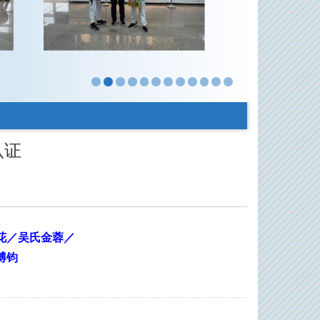
认证
花／吴氏金蓉／
博钧