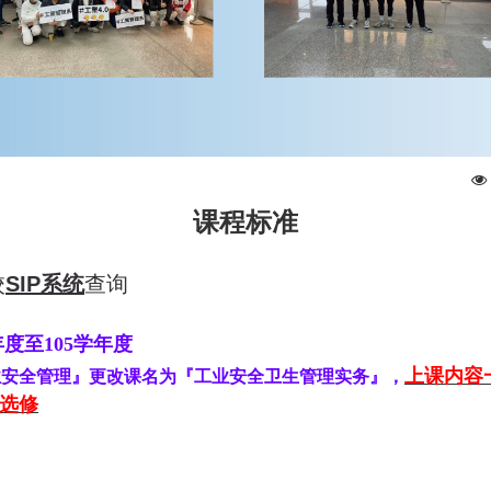
课程标准
校
SIP系统
查询
年度至105学年度
上课内容
业安全管理』更改课名为『工业安全卫生管理实务』，
选修