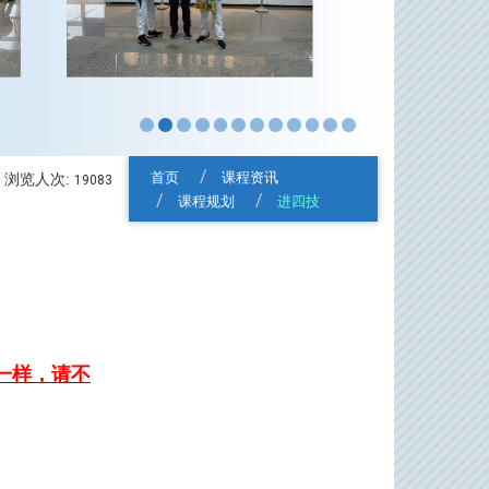
首页
课程资讯
浏览人次:
19083
课程规划
进四技
一样
，
请不