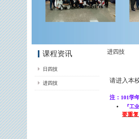
:::
进四技
课程资讯
日四技
请进入本
进四技
注
：
101学
『工
要重复