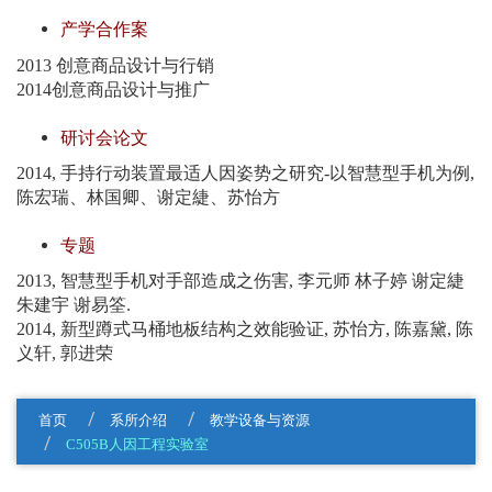
产学合作案
2013 创意商品设计与行销
2014创意商品设计与推广
研讨会论文
2014, 手持行动装置最适人因姿势之研究-以智慧型手机为例,
陈宏瑞、林国卿、谢定緁、苏怡方
专题
2013, 智慧型手机对手部造成之伤害, 李元师 林子婷 谢定緁
朱建宇 谢易筌.
2014, 新型蹲式马桶地板结构之效能验证, 苏怡方, 陈嘉黛, 陈
义轩, 郭进荣
首页
系所介绍
教学设备与资源
C505B人因工程实验室