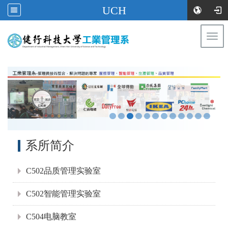
UCH
Togg
navi
:::
:::
系所简介
C502品质管理实验室
C502智能管理实验室
C504电脑教室