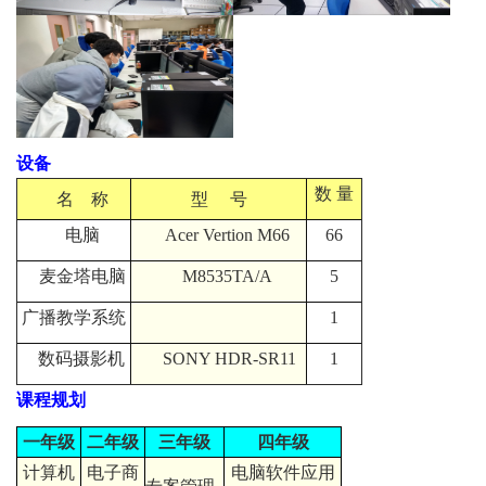
设备
数 量
名 称
型 号
电脑
Acer Vertion M66
66
麦金塔电脑
M8535TA/A
5
广播教学系统
1
数码摄影机
SONY HDR-SR11
1
课程规划
一年级
二年级
三年级
四年级
计算机
电子商
电脑软件应用