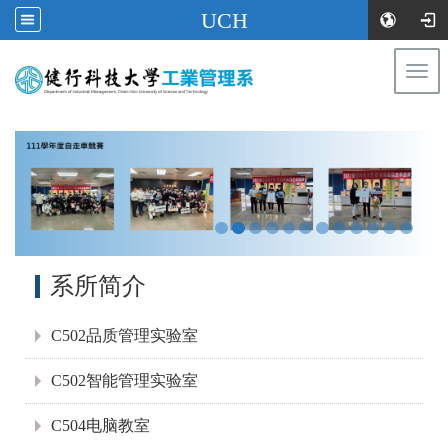
UCH
Togg
navi
:::
:::
系所简介
C502品质管理实验室
C502智能管理实验室
C504电脑教室