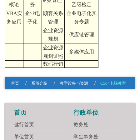
专案管理
概论
务
乙级检定
VBA实
企业电
顾客关系
企业电子化实
务应用
子化
管理
务专题
企业资源
供应链管理
规划
企业资源
多媒体应用
规划证照
数码行销
首页
系所介绍
教学设备与资源
C504电脑教室
首页
行政单位
健行首页
教务处
单位首页
学生事务处