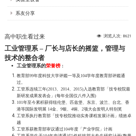
系友分享
高中职生看过来
浏览人次:
8621
工业管理系 – 厂长与店长的摇篮，管理与
技术的整合者
工业管理系的
荣誉榜
：
教育部99年度科技大学评鑑一等及104学年度教育部评鑑通
过。
工管系连续三年(2013、2014、2015)入选教育部「技专校院最
新研发成果发表会」(每年全国仅八件入围)
101年至今累积获得纽伦堡、匹兹堡、东京、波兰、台北、香
港等国际发明展 14金、9银、4铜、2项大会发明人特别奖
工管系执行教育部「技专校院推动实务课程发展计画」绩效卓
越
工管系获教育部审议通过104年度「产业学院」计画
工管系学生于104年申请通过5件科技部大专生研究计画(数量