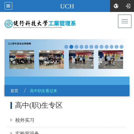
UCH
Togg
navi
:::
首页
高中职生看过来
:::
高中(职)生专区
校外实习
实验室设备