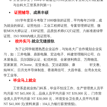
与台科大工管系并列第一)
证照辅导
、成果丰硕
101学年度至今考取了1000馀张的证照，平均每年250张，成
为就业的保证。证照包括：工业工程师证照、专案管理师证照、微
软MOS大师认证，ERP证照、品质技术师(CQT)证照、六标准差绿带
证照、ISO 9000内稽人员证照等。
校外实习
-就业无缝接轨
为了让同学能透熟悉企业运作，与知名大厂合作规划企业实
习，如：三井电脑、鼎新电脑、宏达电子、科建管理顾问公司、白
木屋食品、贝尔国际认证、虹优科技、全家便利商店、万商物流、
宜家家居、PChome、宏亚食品、艾法诺国际、康 轩文教、
灿坤3C、日月光半导体制造、香港商信可、大昌华嘉、台湾永光化
学工业等。
毕业马上就业
工管系是就业热门科系，毕业不怕没工作。生产管理类人员平
均月薪 NT $45,000 元，品保人员平均月薪 NT $39,000 元， 门市营
业类人员平均月薪 NT $30,000 元，环境安全卫生类人员平均月薪
NT $41,000 元(资料来源：104人力银行薪资情报)。