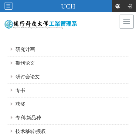
UCH
Togg
navi
:::
:::
研究计画
期刊论文
研讨会论文
专书
获奖
专利/新品种
技术移转/授权