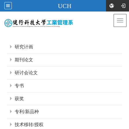
UCH
Togg
navi
:::
:::
研究计画
期刊论文
研讨会论文
专书
获奖
专利/新品种
技术移转/授权