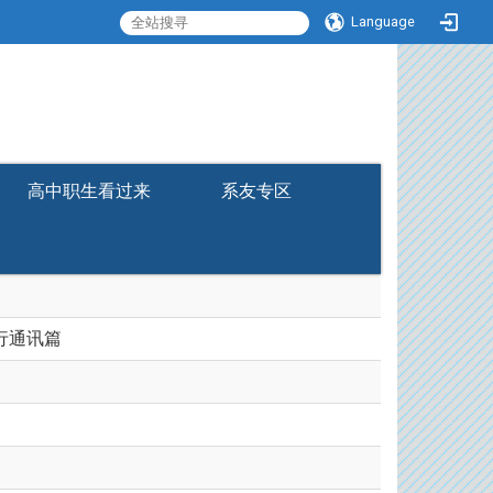
Language
:::
高中职生看过来
系友专区
2串行通讯篇