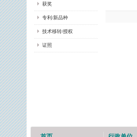
获奖
专利/新品种
技术移转/授权
证照
首页
行政单位