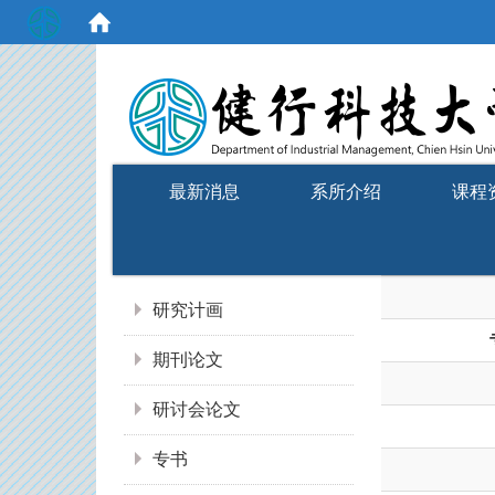
:::
最新消息
系所介绍
课程
:::
研究计画
期刊论文
研讨会论文
专书