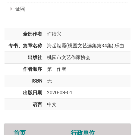
证照
全部作者
许绩兴
专书、篇章名称
海岳烟霞(桃园文艺选集第34集) 乐曲
出版社
桃园市文艺作家协会
作者顺序
第一作者
ISBN
无
出版日期
2020-08-01
语言
中文
首页
行政单位