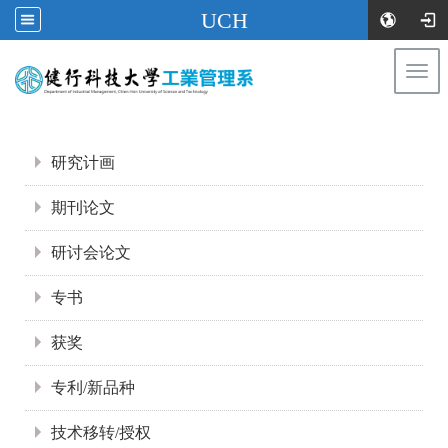
UCH
Togg
navi
:::
:::
研究计画
期刊论文
研讨会论文
专书
获奖
专利/新品种
技术移转/授权