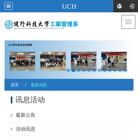
UCH
Togg
navi
:::
首页
最新消息
:::
讯息活动
最新公告
活动讯息