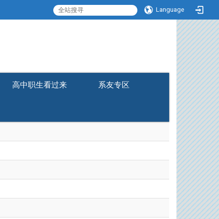
Language
:::
高中职生看过来
系友专区