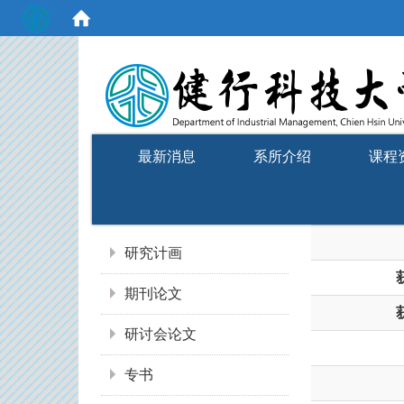
:::
最新消息
系所介绍
课程
:::
研究计画
期刊论文
研讨会论文
专书