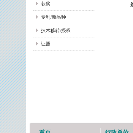
获奖
专利/新品种
技术移转/授权
证照
首页
行政单位