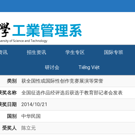
资讯
招生资讯
学生专区
国际专班
研讨会
Tiếng Việt
类别
获全国性或国际性创作竞赛展演等荣誉
获奖名称
全国征选作品经评选后获选于教育部记者会发表
获奖日期
2014/10/21
国别
中华民国
受奖人
陈立元